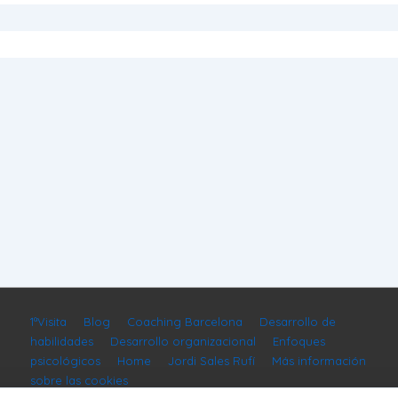
1ªVisita
Blog
Coaching Barcelona
Desarrollo de
habilidades
Desarrollo organizacional
Enfoques
psicológicos
Home
Jordi Sales Rufí
Más información
sobre las cookies