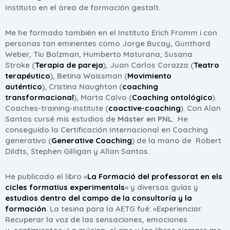
Instituto en el àrea de formación gestalt.
Me he formado también en el Instituto Erich Fromm i con
personas tan eminentes como Jorge Bucay, Gunthard
Weber, Tiu Bolzman, Humberto Maturana, Susana
Stroke (
Terapia de pareja
), Juan Carlos Corazza (
Teatro
terapéutico
), Betina Waissman (
Movimiento
auténtico
), Cristina Naughton (
coaching
transformacional
), Marta Calvo (
Coaching ontológico
).
Coaches-training-institute (
coactive-coaching
). Con Alan
Santos cursé mis estudios de
Máster en PNL
. He
conseguido la Certificación Internacional en Coaching
generativo (
Generative Coaching
) de la mano de Robert
Dildts, Stephen Gilligan y Allan Santos.
He publicado el libro «
La Formació del professorat en els
cicles formatius experimentals
» y diversas guías y
estudios dentro del campo de la consultoría y la
formación
. La tesina para la AETG fué: «Experienciar.
Recuperar la voz de las sensaciones, emociones