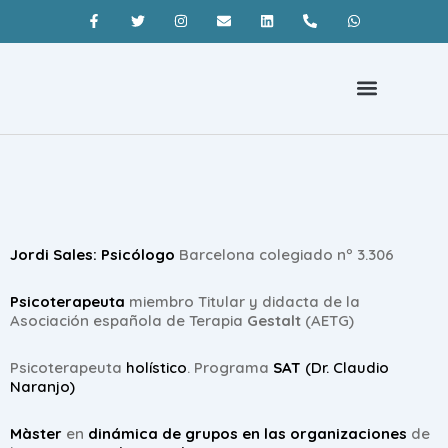
Psicoterapia Barcelona
¿Qué es la terapia gestalt?
Coaching Barcelona
Jordi Sales: Psicólogo
Barcelona colegiado nº 3.306
Psicoterapeuta
miembro Titular y didacta de la
Asociación española de Terapia
Gestalt
(AETG)
Psicoterapeuta
holístico
. Programa
SAT
(Dr. Claudio
Naranjo)
Màster
en
dinámica de grupos en las organizaciones
de