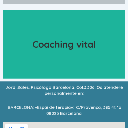
Crear mi futuro personal y
Coaching vital
profesional
Saber Más
Jordi Sales. Psicólogo Barcelona. Col.3.306. Os atenderé
personalmente en:
BARCELONA: «Espai de teràpia»: C/Provença, 385 4t 1a
08025 Barcelona