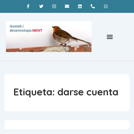
Psicoterapia Barcelona
¿Qué es la terapia gestalt?
Coaching Barcelona
Etiqueta:
darse cuenta