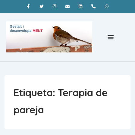
Psicoterapia Barcelona
¿Qué es la terapia gestalt?
Coaching Barcelona
Etiqueta:
Terapia de
pareja