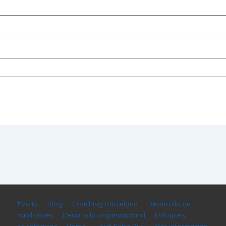
1ªVisita
Blog
Coaching Barcelona
Desarrollo de
habilidades
Desarrollo organizacional
Enfoques