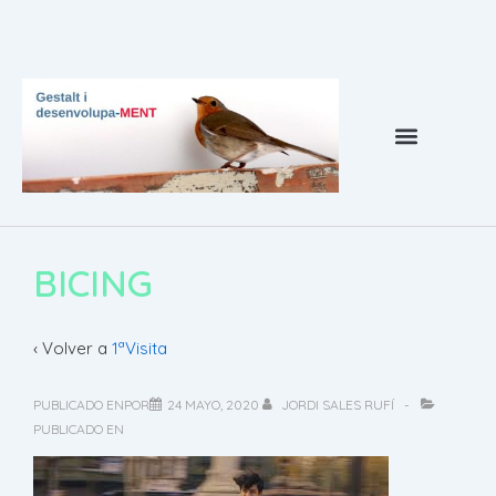
Psicoterapia Barcelona
¿Qué es la terapia gestalt?
Coaching Barcelona
BICING
‹ Volver a
1ªVisita
PUBLICADO ENPOR
24 MAYO, 2020
JORDI SALES RUFÍ
PUBLICADO EN