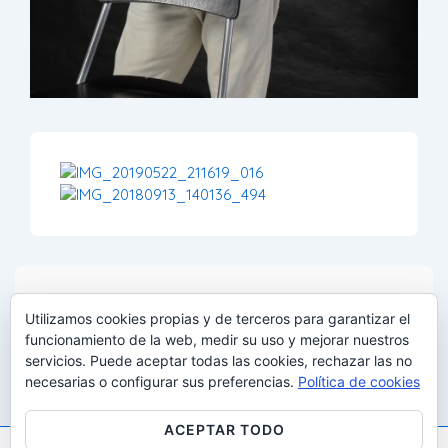
DATOS DE LA IMAGEN
Utilizamos cookies propias y de terceros para garantizar el
funcionamiento de la web, medir su uso y mejorar nuestros
Tamaño completo:
1709×2560
px
Apertura: f/16
Distancia
servicios. Puede aceptar todas las cookies, rechazar las no
focal: 70mm
ISO: 200
Obturador: 1/125.0 seg
Cámara
necesarias o configurar sus preferencias.
Política de cookies
NIKON D610
ACEPTAR TODO