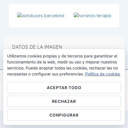
DATOS DE LA IMAGEN
Utilizamos cookies propias y de terceros para garantizar el
Tamaño completo:
259×194
px
funcionamiento de la web, medir su uso y mejorar nuestros
servicios. Puede aceptar todas las cookies, rechazar las no
necesarias o configurar sus preferencias.
Política de cookies
Copyright © 2026
Gestalt i desenvolupaMENT: All Rights
ACEPTAR TODO
Reserved
| Funciona con
Tema Responsive
RECHAZAR
CONFIGURAR