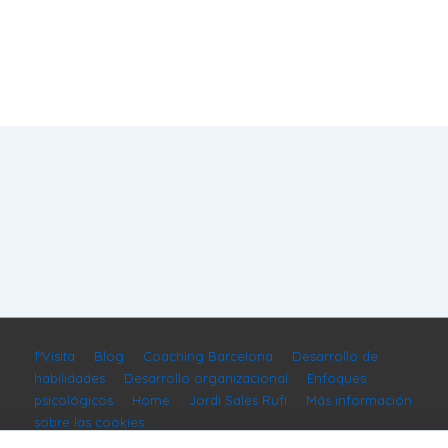
1ªVisita
Blog
Coaching Barcelona
Desarrollo de
habilidades
Desarrollo organizacional
Enfoques
psicológicos
Home
Jordi Sales Rufí
Más información
sobre las cookies
Organizaciones