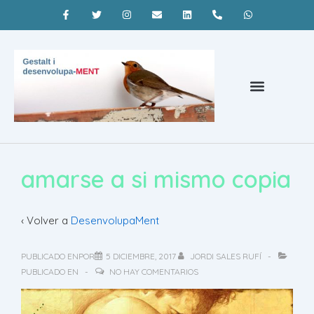
Psicoterapia Barcelona
¿Qué es la terapia gestalt?
Coaching Barcelona
amarse a si mismo copia
‹ Volver a
DesenvolupaMent
PUBLICADO ENPOR
5 DICIEMBRE, 2017
JORDI SALES RUFÍ
PUBLICADO EN
NO HAY COMENTARIOS