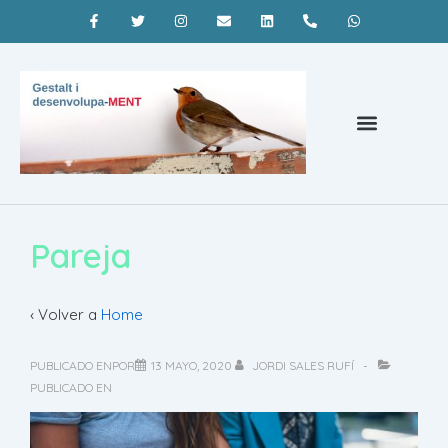
Psicoterapia Barcelona
¿Qué es la terapia gestalt?
Coaching Barcelona
Pareja
‹ Volver a
Home
PUBLICADO ENPOR
13 MAYO, 2020
JORDI SALES RUFÍ
PUBLICADO EN