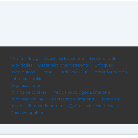
1ªVisita
Blog
Coaching Barcelona
Desarrollo de
habilidades
Desarrollo organizacional
Enfoques
psicológicos
Home
Jordi Sales Rufí
Más información
sobre las cookies
Organizaciones
Política de cookies
Precios psicólogos Barcelona
Psicólogo Online
Psicoterapia Barcelona
Terapia de
grupo
Terapia de pareja
¿Qué es la terapia gestalt?
DesenvolupaMent