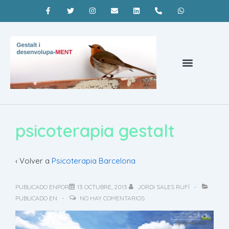
Psicoterapia Barcelona
¿Qué es la terapia gestalt?
Coaching Barcelona
psicoterapia gestalt
‹ Volver a
Psicoterapia Barcelona
PUBLICADO ENPOR
13 OCTUBRE, 2013
JORDI SALES RUFÍ
PUBLICADO EN
NO HAY COMENTARIOS