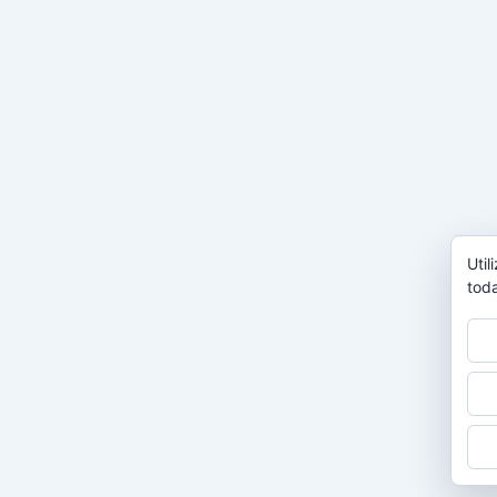
Util
toda