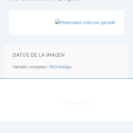
DATOS DE LA IMAGEN
Tamaño completo:
1920×1080
px
Copyright © 2026
Gestalt i desenvolupaMENT: All Rights
Reserved
| Funciona con
Tema Responsive