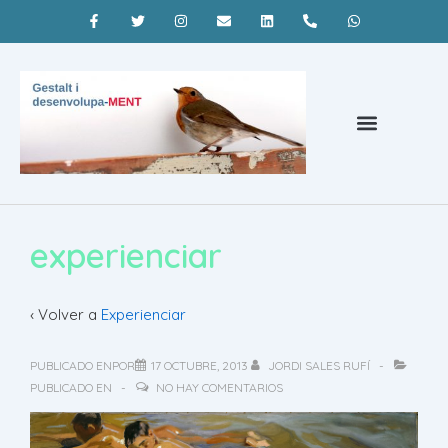
Psicoterapia Barcelona
¿Qué es la terapia gestalt?
Coaching Barcelona
experienciar
‹ Volver a
Experienciar
PUBLICADO ENPOR
17 OCTUBRE, 2013
JORDI SALES RUFÍ
PUBLICADO EN
NO HAY COMENTARIOS