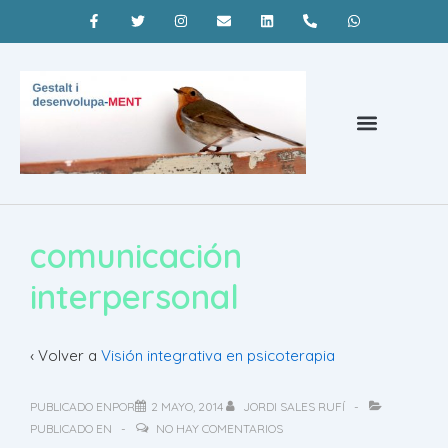
Psicoterapia Barcelona
¿Qué es la terapia gestalt?
Coaching Barcelona
comunicación
interpersonal
‹ Volver a
Visión integrativa en psicoterapia
PUBLICADO ENPOR
2 MAYO, 2014
JORDI SALES RUFÍ
PUBLICADO EN
NO HAY COMENTARIOS