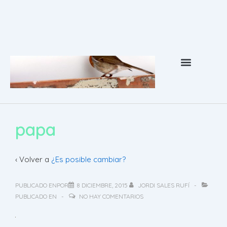
Psicoterapia Barcelona
¿Qué es la terapia gestalt?
Coaching Barcelona
papa
‹ Volver a
¿Es posible cambiar?
PUBLICADO ENPOR
8 DICIEMBRE, 2015
JORDI SALES RUFÍ
PUBLICADO EN
NO HAY COMENTARIOS