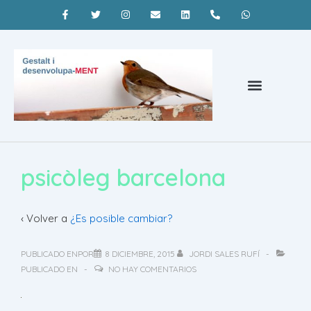
Psicoterapia Barcelona
¿Qué es la terapia gestalt?
Coaching Barcelona
psicòleg barcelona
‹ Volver a
¿Es posible cambiar?
PUBLICADO ENPOR
8 DICIEMBRE, 2015
JORDI SALES RUFÍ
PUBLICADO EN
NO HAY COMENTARIOS